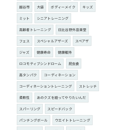
越谷市
大袋
ボディーメイク
キッズ
ミット
シニアトレーニング
高齢者トレーニング
日比谷野外音楽堂
フェス
スペシャルアザーズ
スペアザ
ジャズ
健康寿命
健康維持
ロコモティブシンドローム
昆虫食
高タンパク
コーディネーション
コーディネーショントレーニング
ストレッチ
柔軟性
あのクズを殴ってやりたいんだ
スパーリング
スピードバック
パンチングボール
ウエイトトレーニング