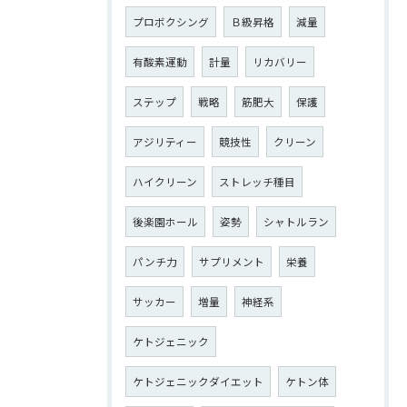
プロボクシング
Ｂ級昇格
減量
有酸素運動
計量
リカバリー
ステップ
戦略
筋肥大
保護
アジリティー
競技性
クリーン
ハイクリーン
ストレッチ種目
後楽園ホール
姿勢
シャトルラン
パンチ力
サプリメント
栄養
サッカー
増量
神経系
ケトジェニック
ケトジェニックダイエット
ケトン体