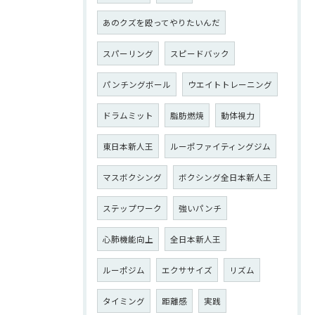
あのクズを殴ってやりたいんだ
スパーリング
スピードバック
パンチングボール
ウエイトトレーニング
ドラムミット
脂肪燃焼
動体視力
東日本新人王
ルーポファイティングジム
マスボクシング
ボクシング全日本新人王
ステップワーク
強いパンチ
心肺機能向上
全日本新人王
ルーポジム
エクササイズ
リズム
タイミング
距離感
実践