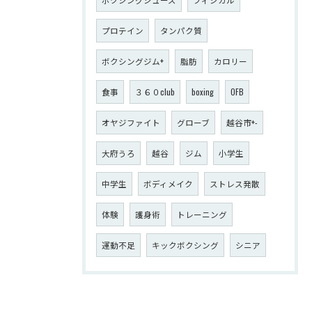
プロテイン
タンパク質
ボクシングジム+
脂肪
カロリー
食事
３６０club
boxing
OFB
オヤジファイト
グローブ
越谷市+-
大府うろ
越谷
ジム
小学生
中学生
ボディメイク
ストレス発散
体験
護身術
トレーニング
運動不足
キックボクシング
シニア