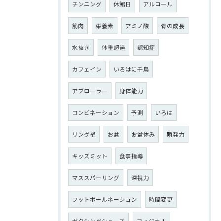
チンニング
休館日
アルコール
筋肉
栄養素
アミノ酸
骨の成長
水抜き
体重超過
認知症
カフェイン
いろはに千鳥
アブローラー
身体能力
コンビネーション
予測
いろは
リング禍
お盆
お盆休み
瞬発力
キッズミット
食事指導
マススパーリング
深視力
フットボールネーション
時間変更
ボクシングシューズ
フィジカル