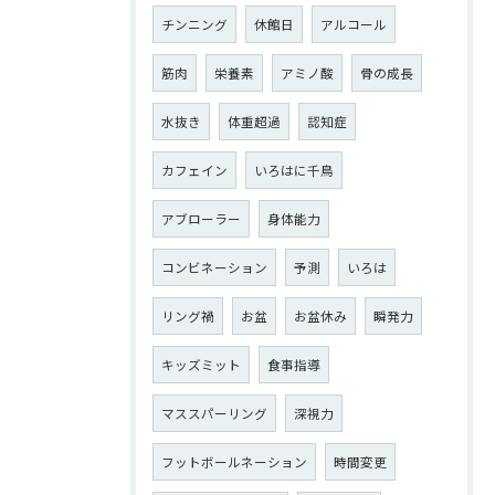
チンニング
休館日
アルコール
筋肉
栄養素
アミノ酸
骨の成長
水抜き
体重超過
認知症
カフェイン
いろはに千鳥
アブローラー
身体能力
コンビネーション
予測
いろは
リング禍
お盆
お盆休み
瞬発力
キッズミット
食事指導
マススパーリング
深視力
フットボールネーション
時間変更