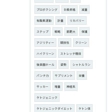
プロボクシング
Ｂ級昇格
減量
有酸素運動
計量
リカバリー
ステップ
戦略
筋肥大
保護
アジリティー
競技性
クリーン
ハイクリーン
ストレッチ種目
後楽園ホール
姿勢
シャトルラン
パンチ力
サプリメント
栄養
サッカー
増量
神経系
ケトジェニック
ケトジェニックダイエット
ケトン体