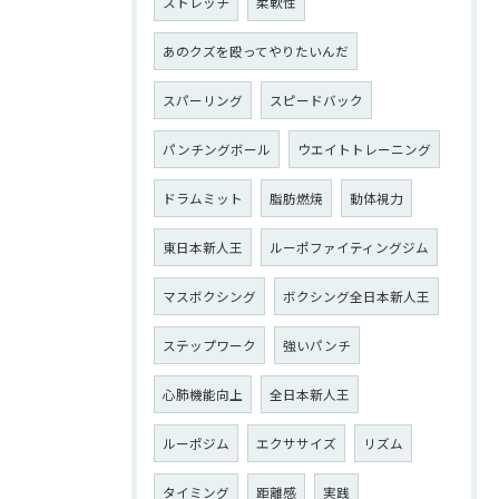
ストレッチ
柔軟性
あのクズを殴ってやりたいんだ
スパーリング
スピードバック
パンチングボール
ウエイトトレーニング
ドラムミット
脂肪燃焼
動体視力
東日本新人王
ルーポファイティングジム
マスボクシング
ボクシング全日本新人王
ステップワーク
強いパンチ
心肺機能向上
全日本新人王
ルーポジム
エクササイズ
リズム
タイミング
距離感
実践