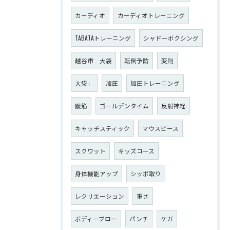
カーディオ
カーディオトレーニング
TABATAトレーニング
シャドーボクシング
越谷市 大袋
転倒予防
変則
大袋」
加圧
加圧トレーニング
腹筋
ゴールデンタイム
反射神経
キャッチスティック
マウスピース
スクワット
キッズコース
身体機能アップ
シッポ取り
レクリエーション
重さ
ボディーブロー
パンチ
ケガ