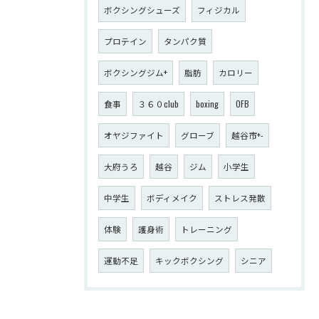
ボクシングシューズ
フィジカル
プロテイン
タンパク質
ボクシングジム+
脂肪
カロリー
食事
３６０club
boxing
OFB
オヤジファイト
グローブ
越谷市+-
大府うろ
越谷
ジム
小学生
中学生
ボディメイク
ストレス発散
体験
護身術
トレーニング
運動不足
キックボクシング
シニア