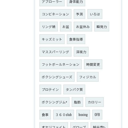
アブローラー
身体能力
コンビネーション
予測
いろは
リング禍
お盆
お盆休み
瞬発力
キッズミット
食事指導
マススパーリング
深視力
フットボールネーション
時間変更
ボクシングシューズ
フィジカル
プロテイン
タンパク質
ボクシングジム+
脂肪
カロリー
食事
３６０club
boxing
OFB
オヤジファイト
グローブ
越谷市+-