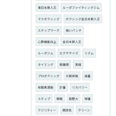
東日本新人王
ルーポファイティングジム
マスボクシング
ボクシング全日本新人王
ステップワーク
強いパンチ
心肺機能向上
全日本新人王
ルーポジム
エクササイズ
リズム
タイミング
距離感
実践
プロボクシング
Ｂ級昇格
減量
有酸素運動
計量
リカバリー
ステップ
戦略
筋肥大
保護
アジリティー
競技性
クリーン