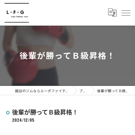
後輩が勝ってＢ級昇格！
越谷のジムならルーポファイティングジム
ブログ
後輩が勝ってＢ級昇格！
後輩が勝ってＢ級昇格！
2024/12/05