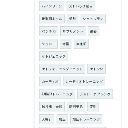
ハイクリーン
ストレッチ種目
後楽園ホール
姿勢
シャトルラン
パンチ力
サプリメント
栄養
サッカー
増量
神経系
ケトジェニック
ケトジェニックダイエット
ケトン体
カーディオ
カーディオトレーニング
TABATAトレーニング
シャドーボクシング
越谷市 大袋
転倒予防
変則
大袋」
加圧
加圧トレーニング