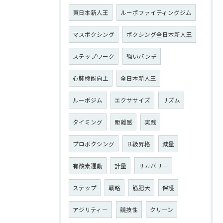
東日本新人王
ルーポファイティングジム
マスボクシング
ボクシング全日本新人王
ステップワーク
強いパンチ
心肺機能向上
全日本新人王
ルーポジム
エクササイズ
リズム
タイミング
距離感
実践
プロボクシング
Ｂ級昇格
減量
有酸素運動
計量
リカバリー
ステップ
戦略
筋肥大
保護
アジリティー
競技性
クリーン