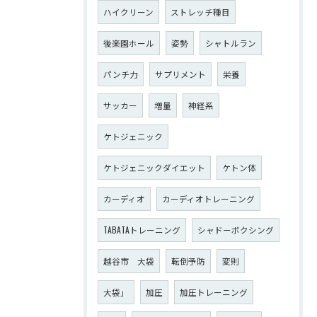
ハイクリーン
ストレッチ種目
後楽園ホール
姿勢
シャトルラン
パンチ力
サプリメント
栄養
サッカー
増量
神経系
ケトジェニック
ケトジェニックダイエット
ケトン体
カーディオ
カーディオトレーニング
TABATAトレーニング
シャドーボクシング
越谷市 大袋
転倒予防
変則
大袋」
加圧
加圧トレーニング