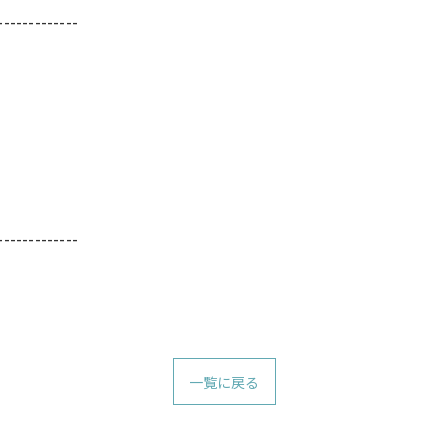
-------------
-------------
一覧に戻る