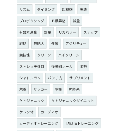
リズム
タイミング
距離感
実践
プロボクシング
Ｂ級昇格
減量
有酸素運動
計量
リカバリー
ステップ
戦略
筋肥大
保護
アジリティー
競技性
クリーン
ハイクリーン
ストレッチ種目
後楽園ホール
姿勢
シャトルラン
パンチ力
サプリメント
栄養
サッカー
増量
神経系
ケトジェニック
ケトジェニックダイエット
ケトン体
カーディオ
カーディオトレーニング
TABATAトレーニング