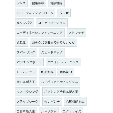
ジャズ
健康寿命
健康維持
ロコモティブシンドローム
昆虫食
高タンパク
コーディネーション
コーディネーショントレーニング
ストレッチ
柔軟性
あのクズを殴ってやりたいんだ
スパーリング
スピードバック
パンチングボール
ウエイトトレーニング
ドラムミット
脂肪燃焼
動体視力
東日本新人王
ルーポファイティングジム
マスボクシング
ボクシング全日本新人王
ステップワーク
強いパンチ
心肺機能向上
全日本新人王
ルーポジム
エクササイズ