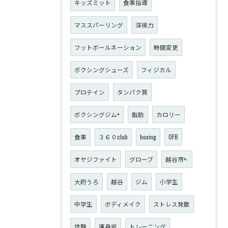
キッズミット
食事指導
マススパーリング
深視力
フットボールネーション
時間変更
ボクシングシューズ
フィジカル
プロテイン
タンパク質
ボクシングジム+
脂肪
カロリー
食事
３６０club
boxing
OFB
オヤジファイト
グローブ
越谷市+-
大府うろ
越谷
ジム
小学生
中学生
ボディメイク
ストレス発散
体験
護身術
トレーニング