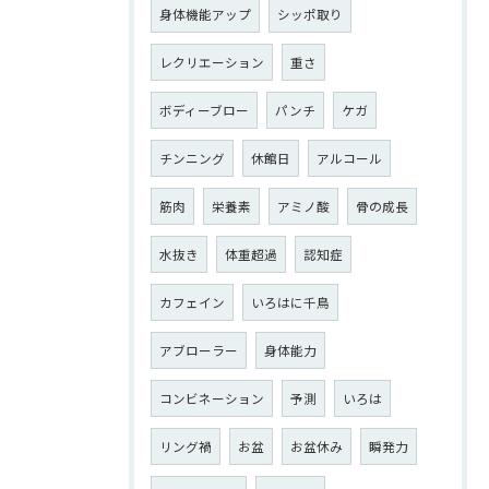
身体機能アップ
シッポ取り
レクリエーション
重さ
ボディーブロー
パンチ
ケガ
チンニング
休館日
アルコール
筋肉
栄養素
アミノ酸
骨の成長
水抜き
体重超過
認知症
カフェイン
いろはに千鳥
アブローラー
身体能力
コンビネーション
予測
いろは
リング禍
お盆
お盆休み
瞬発力