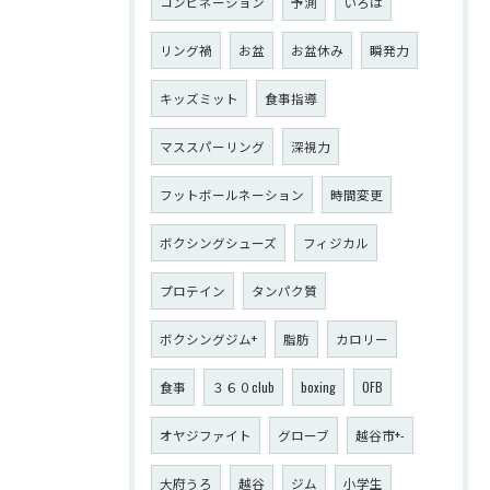
コンビネーション
予測
いろは
リング禍
お盆
お盆休み
瞬発力
キッズミット
食事指導
マススパーリング
深視力
フットボールネーション
時間変更
ボクシングシューズ
フィジカル
プロテイン
タンパク質
ボクシングジム+
脂肪
カロリー
食事
３６０club
boxing
OFB
オヤジファイト
グローブ
越谷市+-
大府うろ
越谷
ジム
小学生