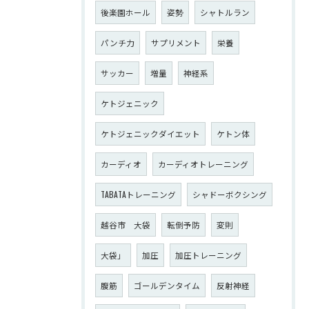
後楽園ホール
姿勢
シャトルラン
パンチ力
サプリメント
栄養
サッカー
増量
神経系
ケトジェニック
ケトジェニックダイエット
ケトン体
カーディオ
カーディオトレーニング
TABATAトレーニング
シャドーボクシング
越谷市 大袋
転倒予防
変則
大袋」
加圧
加圧トレーニング
腹筋
ゴールデンタイム
反射神経