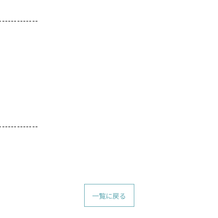
-------------
-------------
一覧に戻る