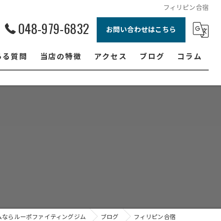
フィリピン合宿
048-979-6832
お問い合わせはこちら
ある質問
当店の特徴
アクセス
ブログ
コラム
ボクシング
ジュニア
ダイエット
フィットネス
女性
ムならルーポファイティングジム
ブログ
フィリピン合宿