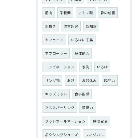
筋肉
栄養素
アミノ酸
骨の成長
水抜き
体重超過
認知症
カフェイン
いろはに千鳥
アブローラー
身体能力
コンビネーション
予測
いろは
リング禍
お盆
お盆休み
瞬発力
キッズミット
食事指導
マススパーリング
深視力
フットボールネーション
時間変更
ボクシングシューズ
フィジカル