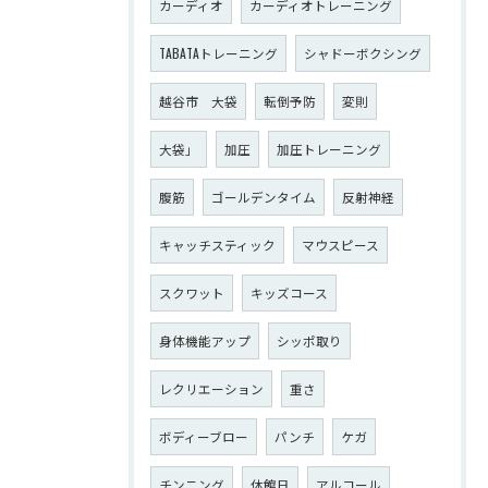
カーディオ
カーディオトレーニング
TABATAトレーニング
シャドーボクシング
越谷市 大袋
転倒予防
変則
大袋」
加圧
加圧トレーニング
腹筋
ゴールデンタイム
反射神経
キャッチスティック
マウスピース
スクワット
キッズコース
身体機能アップ
シッポ取り
レクリエーション
重さ
ボディーブロー
パンチ
ケガ
チンニング
休館日
アルコール