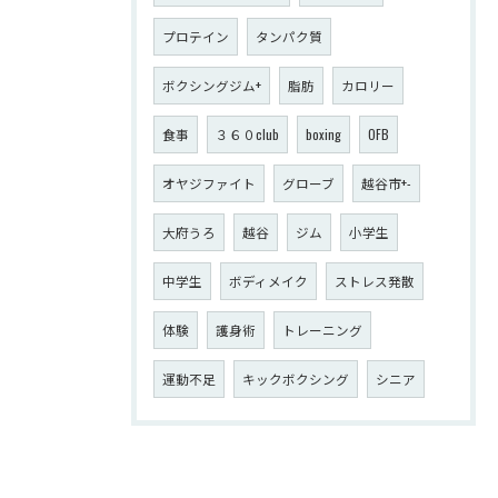
プロテイン
タンパク質
ボクシングジム+
脂肪
カロリー
食事
３６０club
boxing
OFB
オヤジファイト
グローブ
越谷市+-
大府うろ
越谷
ジム
小学生
中学生
ボディメイク
ストレス発散
体験
護身術
トレーニング
運動不足
キックボクシング
シニア