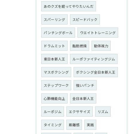
あのクズを殴ってやりたいんだ
スパーリング
スピードバック
パンチングボール
ウエイトトレーニング
ドラムミット
脂肪燃焼
動体視力
東日本新人王
ルーポファイティングジム
マスボクシング
ボクシング全日本新人王
ステップワーク
強いパンチ
心肺機能向上
全日本新人王
ルーポジム
エクササイズ
リズム
タイミング
距離感
実践