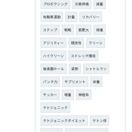
プロボクシング
Ｂ級昇格
減量
有酸素運動
計量
リカバリー
ステップ
戦略
筋肥大
保護
アジリティー
競技性
クリーン
ハイクリーン
ストレッチ種目
後楽園ホール
姿勢
シャトルラン
パンチ力
サプリメント
栄養
サッカー
増量
神経系
ケトジェニック
ケトジェニックダイエット
ケトン体