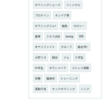
ボクシングシューズ
フィジカル
プロテイン
タンパク質
ボクシングジム+
脂肪
カロリー
食事
３６０club
boxing
OFB
オヤジファイト
グローブ
越谷市+-
大府うろ
越谷
ジム
小学生
中学生
ボディメイク
ストレス発散
体験
護身術
トレーニング
運動不足
キックボクシング
シニア