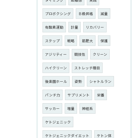
プロボクシング
Ｂ級昇格
減量
有酸素運動
計量
リカバリー
ステップ
戦略
筋肥大
保護
アジリティー
競技性
クリーン
ハイクリーン
ストレッチ種目
後楽園ホール
姿勢
シャトルラン
パンチ力
サプリメント
栄養
サッカー
増量
神経系
ケトジェニック
ケトジェニックダイエット
ケトン体