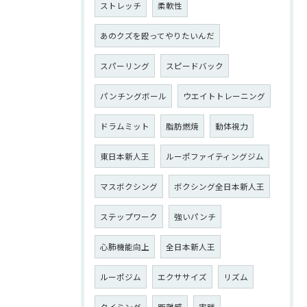
ストレッチ
柔軟性
あのクズを殴ってやりたいんだ
スパーリング
スピードバック
パンチングボール
ウエイトトレーニング
ドラムミット
脂肪燃焼
動体視力
東日本新人王
ルーポファイティングジム
マスボクシング
ボクシング全日本新人王
ステップワーク
強いパンチ
心肺機能向上
全日本新人王
ルーポジム
エクササイズ
リズム
タイミング
距離感
実践