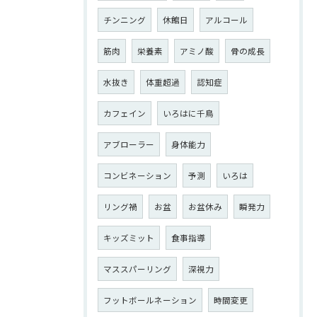
チンニング
休館日
アルコール
筋肉
栄養素
アミノ酸
骨の成長
水抜き
体重超過
認知症
カフェイン
いろはに千鳥
アブローラー
身体能力
コンビネーション
予測
いろは
リング禍
お盆
お盆休み
瞬発力
キッズミット
食事指導
マススパーリング
深視力
フットボールネーション
時間変更