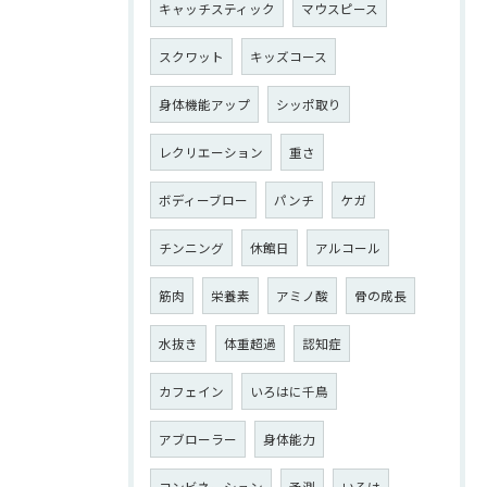
キャッチスティック
マウスピース
スクワット
キッズコース
身体機能アップ
シッポ取り
レクリエーション
重さ
ボディーブロー
パンチ
ケガ
チンニング
休館日
アルコール
筋肉
栄養素
アミノ酸
骨の成長
水抜き
体重超過
認知症
カフェイン
いろはに千鳥
アブローラー
身体能力
コンビネーション
予測
いろは