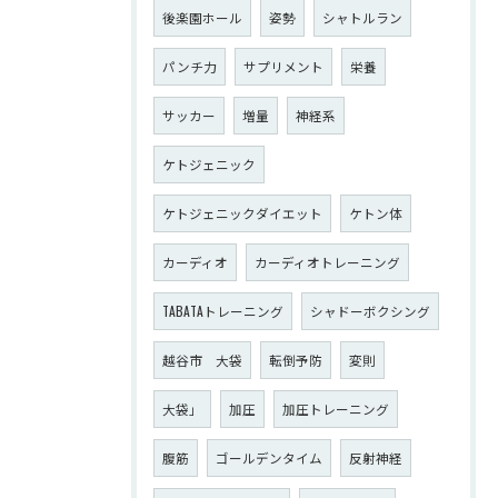
後楽園ホール
姿勢
シャトルラン
パンチ力
サプリメント
栄養
サッカー
増量
神経系
ケトジェニック
ケトジェニックダイエット
ケトン体
カーディオ
カーディオトレーニング
TABATAトレーニング
シャドーボクシング
越谷市 大袋
転倒予防
変則
大袋」
加圧
加圧トレーニング
腹筋
ゴールデンタイム
反射神経