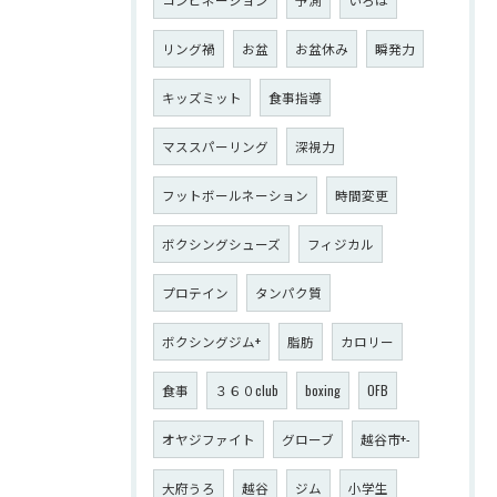
リング禍
お盆
お盆休み
瞬発力
キッズミット
食事指導
マススパーリング
深視力
フットボールネーション
時間変更
ボクシングシューズ
フィジカル
プロテイン
タンパク質
ボクシングジム+
脂肪
カロリー
食事
３６０club
boxing
OFB
オヤジファイト
グローブ
越谷市+-
大府うろ
越谷
ジム
小学生