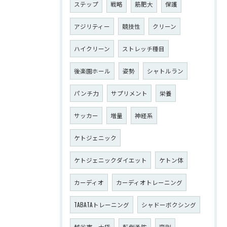
ステップ
戦略
筋肥大
保護
アジリティー
競技性
クリーン
ハイクリーン
ストレッチ種目
後楽園ホール
姿勢
シャトルラン
パンチ力
サプリメント
栄養
サッカー
増量
神経系
ケトジェニック
ケトジェニックダイエット
ケトン体
カーディオ
カーディオトレーニング
TABATAトレーニング
シャドーボクシング
越谷市 大袋
転倒予防
変則