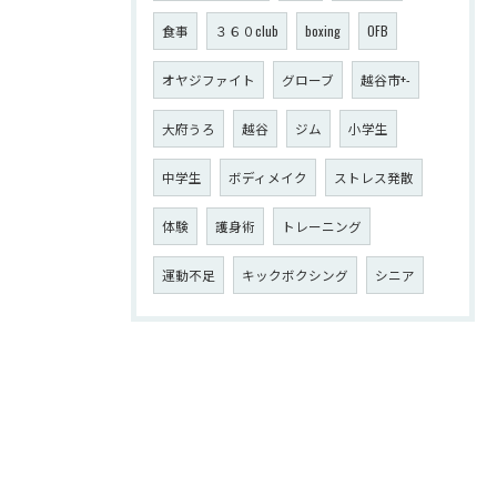
食事
３６０club
boxing
OFB
オヤジファイト
グローブ
越谷市+-
大府うろ
越谷
ジム
小学生
中学生
ボディメイク
ストレス発散
体験
護身術
トレーニング
運動不足
キックボクシング
シニア