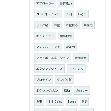
アブローラー
身体能力
コンビネーション
予測
いろは
リング禍
お盆
お盆休み
瞬発力
キッズミット
食事指導
マススパーリング
深視力
フットボールネーション
時間変更
ボクシングシューズ
フィジカル
プロテイン
タンパク質
ボクシングジム+
脂肪
カロリー
食事
３６０club
boxing
OFB