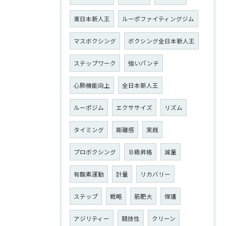
東日本新人王
ルーポファイティングジム
マスボクシング
ボクシング全日本新人王
ステップワーク
強いパンチ
心肺機能向上
全日本新人王
ルーポジム
エクササイズ
リズム
タイミング
距離感
実践
プロボクシング
Ｂ級昇格
減量
有酸素運動
計量
リカバリー
ステップ
戦略
筋肥大
保護
アジリティー
競技性
クリーン