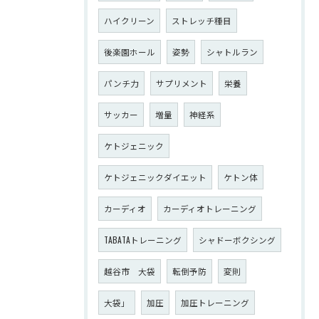
ハイクリーン
ストレッチ種目
後楽園ホール
姿勢
シャトルラン
パンチ力
サプリメント
栄養
サッカー
増量
神経系
ケトジェニック
ケトジェニックダイエット
ケトン体
カーディオ
カーディオトレーニング
TABATAトレーニング
シャドーボクシング
越谷市 大袋
転倒予防
変則
大袋」
加圧
加圧トレーニング