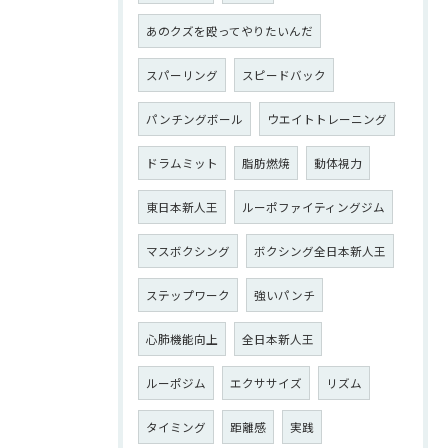
あのクズを殴ってやりたいんだ
スパーリング
スピードバック
パンチングボール
ウエイトトレーニング
ドラムミット
脂肪燃焼
動体視力
東日本新人王
ルーポファイティングジム
マスボクシング
ボクシング全日本新人王
ステップワーク
強いパンチ
心肺機能向上
全日本新人王
ルーポジム
エクササイズ
リズム
タイミング
距離感
実践