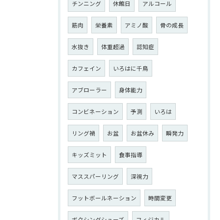
チンニング
休館日
アルコール
筋肉
栄養素
アミノ酸
骨の成長
水抜き
体重超過
認知症
カフェイン
いろはに千鳥
アブローラー
身体能力
コンビネーション
予測
いろは
リング禍
お盆
お盆休み
瞬発力
キッズミット
食事指導
マススパーリング
深視力
フットボールネーション
時間変更
ボクシングシューズ
フィジカル