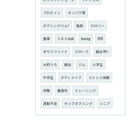
プロテイン
タンパク質
ボクシングジム+
脂肪
カロリー
食事
３６０club
boxing
OFB
オヤジファイト
グローブ
越谷市+-
大府うろ
越谷
ジム
小学生
中学生
ボディメイク
ストレス発散
体験
護身術
トレーニング
運動不足
キックボクシング
シニア