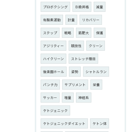
プロボクシング
Ｂ級昇格
減量
有酸素運動
計量
リカバリー
ステップ
戦略
筋肥大
保護
アジリティー
競技性
クリーン
ハイクリーン
ストレッチ種目
後楽園ホール
姿勢
シャトルラン
パンチ力
サプリメント
栄養
サッカー
増量
神経系
ケトジェニック
ケトジェニックダイエット
ケトン体