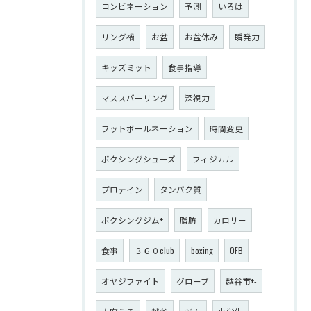
コンビネーション
予測
いろは
リング禍
お盆
お盆休み
瞬発力
キッズミット
食事指導
マススパーリング
深視力
フットボールネーション
時間変更
ボクシングシューズ
フィジカル
プロテイン
タンパク質
ボクシングジム+
脂肪
カロリー
食事
３６０club
boxing
OFB
オヤジファイト
グローブ
越谷市+-