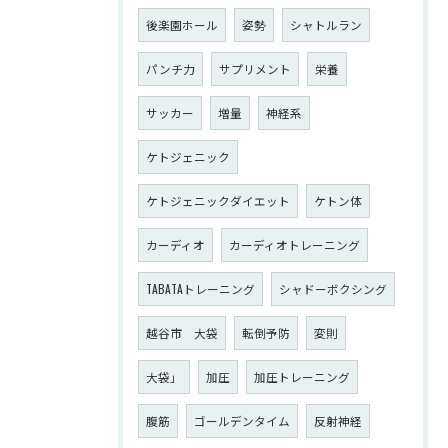
後楽園ホール
姿勢
シャトルラン
パンチ力
サプリメント
栄養
サッカー
増量
神経系
ケトジェニック
ケトジェニックダイエット
ケトン体
カーディオ
カーディオトレーニング
TABATAトレーニング
シャドーボクシング
越谷市 大袋
転倒予防
変則
大袋」
加圧
加圧トレーニング
腹筋
ゴールデンタイム
反射神経