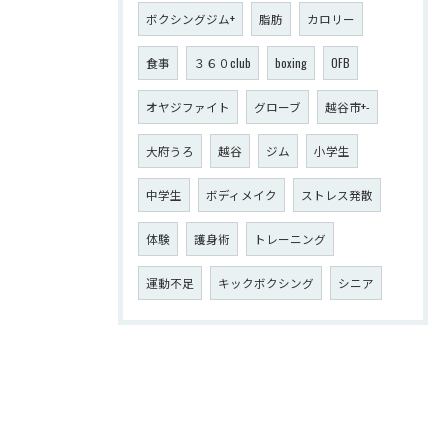
ボクシングジム+
脂肪
カロリー
食事
３６０club
boxing
OFB
オヤジファイト
グローブ
越谷市+-
大府うろ
越谷
ジム
小学生
中学生
ボディメイク
ストレス発散
体験
護身術
トレーニング
運動不足
キックボクシング
シニア