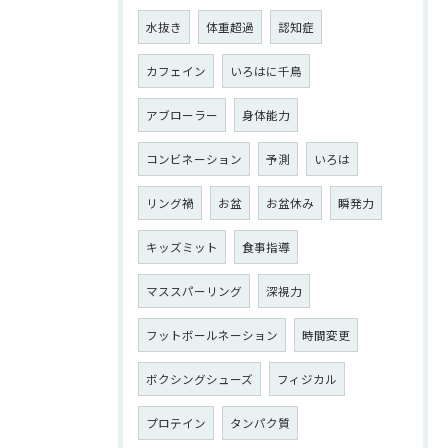
水抜き
体重超過
認知症
カフェイン
いろはに千鳥
アブローラー
身体能力
コンビネーション
予測
いろは
リング禍
お盆
お盆休み
瞬発力
キッズミット
食事指導
マススパーリング
深視力
フットボールネーション
時間変更
ボクシングシューズ
フィジカル
プロテイン
タンパク質