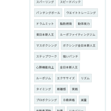
スパーリング
スピードバック
パンチングボール
ウエイトトレーニング
ドラムミット
脂肪燃焼
動体視力
東日本新人王
ルーポファイティングジム
マスボクシング
ボクシング全日本新人王
ステップワーク
強いパンチ
心肺機能向上
全日本新人王
ルーポジム
エクササイズ
リズム
タイミング
距離感
実践
プロボクシング
Ｂ級昇格
減量
有酸素運動
計量
リカバリー