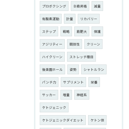
プロボクシング
Ｂ級昇格
減量
有酸素運動
計量
リカバリー
ステップ
戦略
筋肥大
保護
アジリティー
競技性
クリーン
ハイクリーン
ストレッチ種目
後楽園ホール
姿勢
シャトルラン
パンチ力
サプリメント
栄養
サッカー
増量
神経系
ケトジェニック
ケトジェニックダイエット
ケトン体