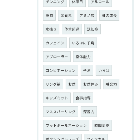
チンニング
休館日
アルコール
筋肉
栄養素
アミノ酸
骨の成長
水抜き
体重超過
認知症
カフェイン
いろはに千鳥
アブローラー
身体能力
コンビネーション
予測
いろは
リング禍
お盆
お盆休み
瞬発力
キッズミット
食事指導
マススパーリング
深視力
フットボールネーション
時間変更
ボクシングシューズ
フィジカル