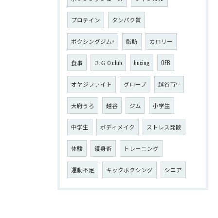
プロテイン
タンパク質
ボクシングジム+
脂肪
カロリー
食事
３６０club
boxing
OFB
オヤジファイト
グローブ
越谷市+-
大府うろ
越谷
ジム
小学生
中学生
ボディメイク
ストレス発散
体験
護身術
トレーニング
運動不足
キックボクシング
シニア