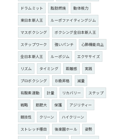
ドラムミット
脂肪燃焼
動体視力
東日本新人王
ルーポファイティングジム
マスボクシング
ボクシング全日本新人王
ステップワーク
強いパンチ
心肺機能向上
全日本新人王
ルーポジム
エクササイズ
リズム
タイミング
距離感
実践
プロボクシング
Ｂ級昇格
減量
有酸素運動
計量
リカバリー
ステップ
戦略
筋肥大
保護
アジリティー
競技性
クリーン
ハイクリーン
ストレッチ種目
後楽園ホール
姿勢