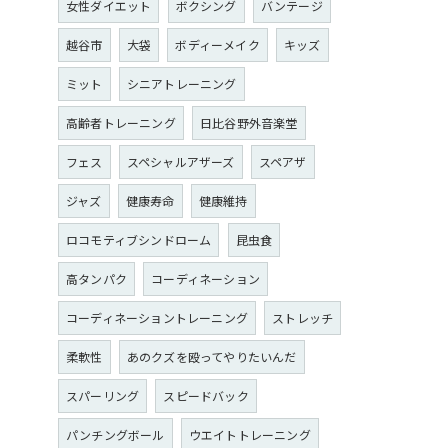
女性ダイエット
ボクシング
バンテージ
越谷市
大袋
ボディーメイク
キッズ
ミット
シニアトレーニング
高齢者トレーニング
日比谷野外音楽堂
フェス
スペシャルアザーズ
スペアザ
ジャズ
健康寿命
健康維持
ロコモティブシンドローム
昆虫食
高タンパク
コーディネーション
コーディネーショントレーニング
ストレッチ
柔軟性
あのクズを殴ってやりたいんだ
スパーリング
スピードバック
パンチングボール
ウエイトトレーニング