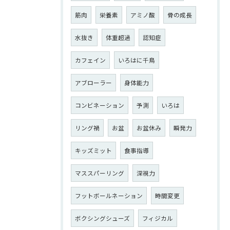
筋肉
栄養素
アミノ酸
骨の成長
水抜き
体重超過
認知症
カフェイン
いろはに千鳥
アブローラー
身体能力
コンビネーション
予測
いろは
リング禍
お盆
お盆休み
瞬発力
キッズミット
食事指導
マススパーリング
深視力
フットボールネーション
時間変更
ボクシングシューズ
フィジカル