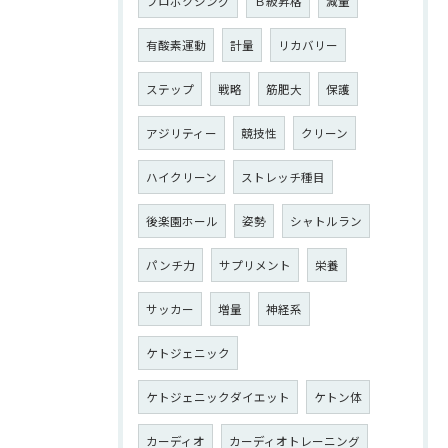
プロボクシング
Ｂ級昇格
減量
有酸素運動
計量
リカバリー
ステップ
戦略
筋肥大
保護
アジリティー
競技性
クリーン
ハイクリーン
ストレッチ種目
後楽園ホール
姿勢
シャトルラン
パンチ力
サプリメント
栄養
サッカー
増量
神経系
ケトジェニック
ケトジェニックダイエット
ケトン体
カーディオ
カーディオトレーニング