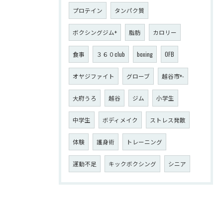
プロテイン
タンパク質
ボクシングジム+
脂肪
カロリー
食事
３６０club
boxing
OFB
オヤジファイト
グローブ
越谷市+-
大府うろ
越谷
ジム
小学生
中学生
ボディメイク
ストレス発散
体験
護身術
トレーニング
運動不足
キックボクシング
シニア