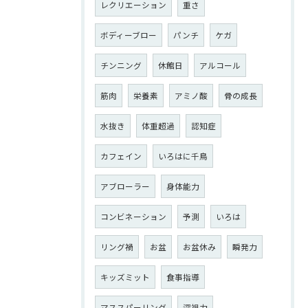
レクリエーション
重さ
ボディーブロー
パンチ
ケガ
チンニング
休館日
アルコール
筋肉
栄養素
アミノ酸
骨の成長
水抜き
体重超過
認知症
カフェイン
いろはに千鳥
アブローラー
身体能力
コンビネーション
予測
いろは
リング禍
お盆
お盆休み
瞬発力
キッズミット
食事指導
マススパーリング
深視力