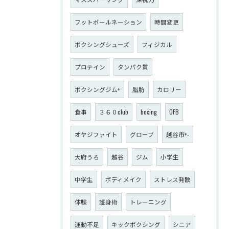
フットボールネーション
時間変更
ボクシングシューズ
フィジカル
プロテイン
タンパク質
ボクシングジム+
脂肪
カロリー
食事
３６０club
boxing
OFB
オヤジファイト
グローブ
越谷市+-
大府うろ
越谷
ジム
小学生
中学生
ボディメイク
ストレス発散
体験
護身術
トレーニング
運動不足
キックボクシング
シニア