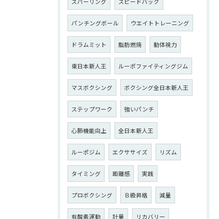
スパーリング
スピードバック
パンチングボール
ウエイトトレーニング
ドラムミット
脂肪燃焼
動体視力
東日本新人王
ルーポファイティングジム
マスボクシング
ボクシング全日本新人王
ステップワーク
強いパンチ
心肺機能向上
全日本新人王
ルーポジム
エクササイズ
リズム
タイミング
距離感
実践
プロボクシング
Ｂ級昇格
減量
有酸素運動
計量
リカバリー