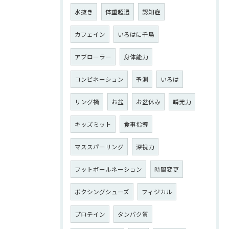
水抜き
体重超過
認知症
カフェイン
いろはに千鳥
アブローラー
身体能力
コンビネーション
予測
いろは
リング禍
お盆
お盆休み
瞬発力
キッズミット
食事指導
マススパーリング
深視力
フットボールネーション
時間変更
ボクシングシューズ
フィジカル
プロテイン
タンパク質