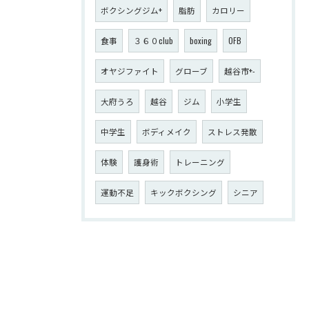
ボクシングジム+
脂肪
カロリー
食事
３６０club
boxing
OFB
オヤジファイト
グローブ
越谷市+-
大府うろ
越谷
ジム
小学生
中学生
ボディメイク
ストレス発散
体験
護身術
トレーニング
運動不足
キックボクシング
シニア