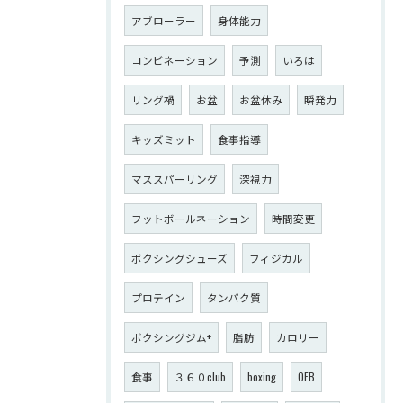
アブローラー
身体能力
コンビネーション
予測
いろは
リング禍
お盆
お盆休み
瞬発力
キッズミット
食事指導
マススパーリング
深視力
フットボールネーション
時間変更
ボクシングシューズ
フィジカル
プロテイン
タンパク質
ボクシングジム+
脂肪
カロリー
食事
３６０club
boxing
OFB