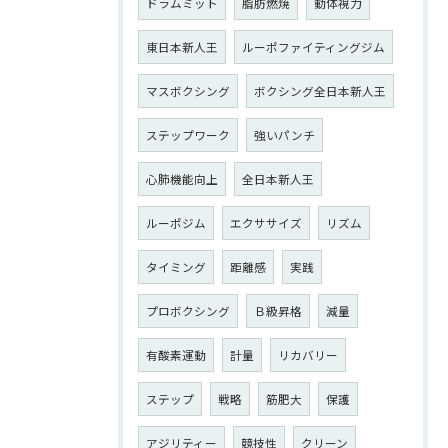
ドラムミット
脂肪燃焼
動体視力
東日本新人王
ルーポファイティングジム
マスボクシング
ボクシング全日本新人王
ステップワーク
強いパンチ
心肺機能向上
全日本新人王
ルーポジム
エクササイズ
リズム
タイミング
距離感
実践
プロボクシング
Ｂ級昇格
減量
有酸素運動
計量
リカバリー
ステップ
戦略
筋肥大
保護
アジリティー
競技性
クリーン