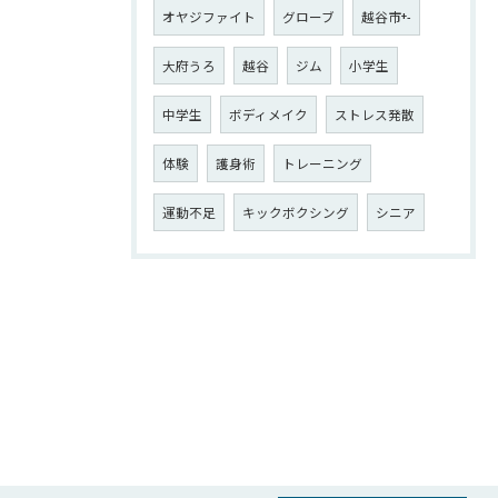
オヤジファイト
グローブ
越谷市+-
大府うろ
越谷
ジム
小学生
中学生
ボディメイク
ストレス発散
体験
護身術
トレーニング
運動不足
キックボクシング
シニア