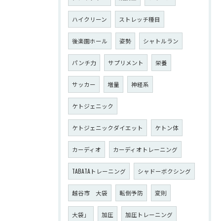
ハイクリーン
ストレッチ種目
後楽園ホール
姿勢
シャトルラン
パンチ力
サプリメント
栄養
サッカー
増量
神経系
ケトジェニック
ケトジェニックダイエット
ケトン体
カーディオ
カーディオトレーニング
TABATAトレーニング
シャドーボクシング
越谷市 大袋
転倒予防
変則
大袋」
加圧
加圧トレーニング