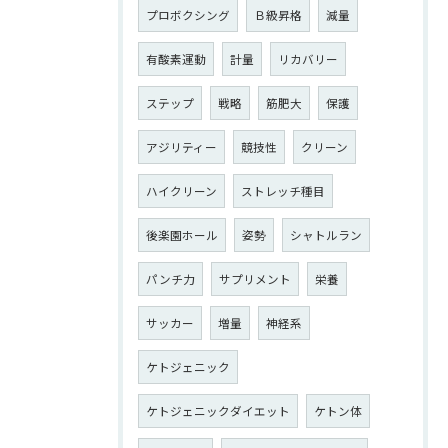
プロボクシング
Ｂ級昇格
減量
有酸素運動
計量
リカバリー
ステップ
戦略
筋肥大
保護
アジリティー
競技性
クリーン
ハイクリーン
ストレッチ種目
後楽園ホール
姿勢
シャトルラン
パンチ力
サプリメント
栄養
サッカー
増量
神経系
ケトジェニック
ケトジェニックダイエット
ケトン体