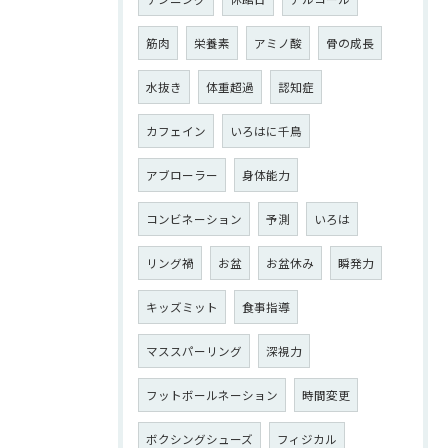
筋肉
栄養素
アミノ酸
骨の成長
水抜き
体重超過
認知症
カフェイン
いろはに千鳥
アブローラー
身体能力
コンビネーション
予測
いろは
リング禍
お盆
お盆休み
瞬発力
キッズミット
食事指導
マススパーリング
深視力
フットボールネーション
時間変更
ボクシングシューズ
フィジカル