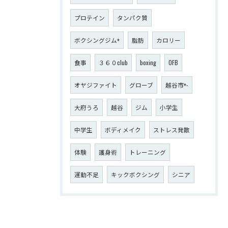
プロテイン
タンパク質
ボクシングジム+
脂肪
カロリー
食事
３６０club
boxing
OFB
オヤジファイト
グローブ
越谷市+-
大府うろ
越谷
ジム
小学生
中学生
ボディメイク
ストレス発散
体験
護身術
トレーニング
運動不足
キックボクシング
シニア