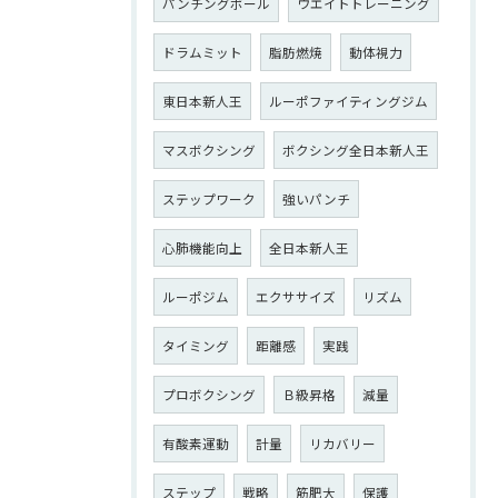
パンチングボール
ウエイトトレーニング
ドラムミット
脂肪燃焼
動体視力
東日本新人王
ルーポファイティングジム
マスボクシング
ボクシング全日本新人王
ステップワーク
強いパンチ
心肺機能向上
全日本新人王
ルーポジム
エクササイズ
リズム
タイミング
距離感
実践
プロボクシング
Ｂ級昇格
減量
有酸素運動
計量
リカバリー
ステップ
戦略
筋肥大
保護