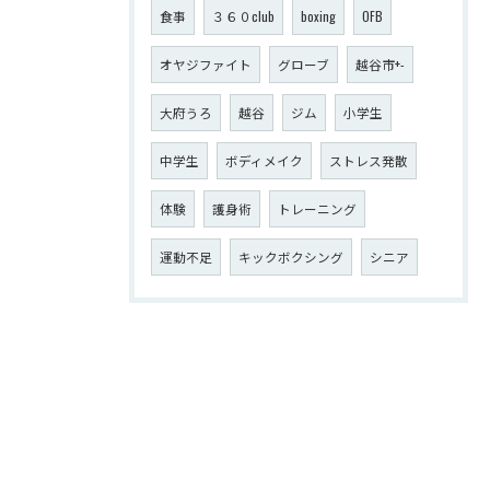
食事
３６０club
boxing
OFB
オヤジファイト
グローブ
越谷市+-
大府うろ
越谷
ジム
小学生
中学生
ボディメイク
ストレス発散
体験
護身術
トレーニング
運動不足
キックボクシング
シニア