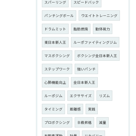
スパーリング
スピードバック
パンチングボール
ウエイトトレーニング
ドラムミット
脂肪燃焼
動体視力
東日本新人王
ルーポファイティングジム
マスボクシング
ボクシング全日本新人王
ステップワーク
強いパンチ
心肺機能向上
全日本新人王
ルーポジム
エクササイズ
リズム
タイミング
距離感
実践
プロボクシング
Ｂ級昇格
減量
有酸素運動
計量
リカバリー