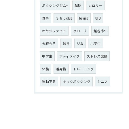
ボクシングジム+
脂肪
カロリー
食事
３６０club
boxing
OFB
オヤジファイト
グローブ
越谷市+-
大府うろ
越谷
ジム
小学生
中学生
ボディメイク
ストレス発散
体験
護身術
トレーニング
運動不足
キックボクシング
シニア