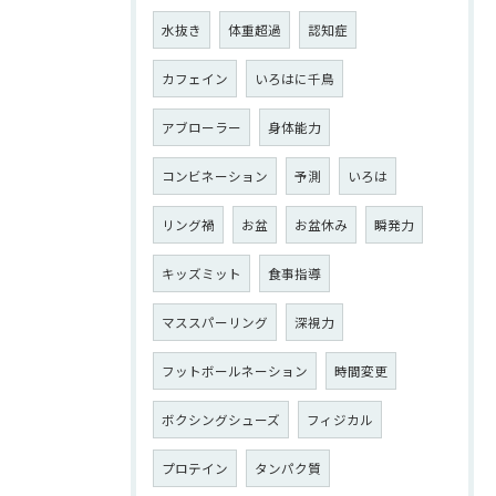
水抜き
体重超過
認知症
カフェイン
いろはに千鳥
アブローラー
身体能力
コンビネーション
予測
いろは
リング禍
お盆
お盆休み
瞬発力
キッズミット
食事指導
マススパーリング
深視力
フットボールネーション
時間変更
ボクシングシューズ
フィジカル
プロテイン
タンパク質