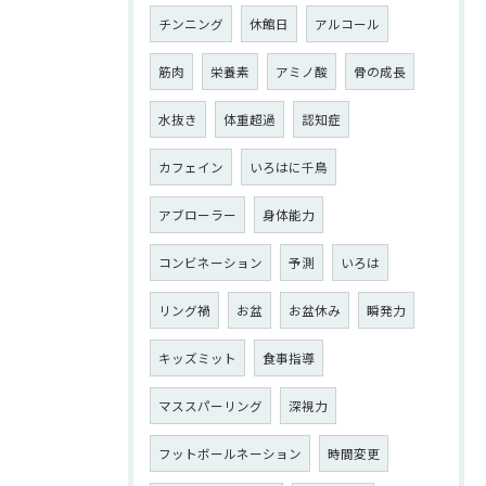
チンニング
休館日
アルコール
筋肉
栄養素
アミノ酸
骨の成長
水抜き
体重超過
認知症
カフェイン
いろはに千鳥
アブローラー
身体能力
コンビネーション
予測
いろは
リング禍
お盆
お盆休み
瞬発力
キッズミット
食事指導
マススパーリング
深視力
フットボールネーション
時間変更