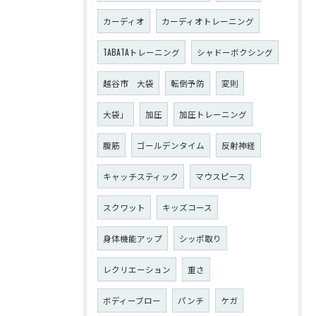
カーディオ
カーディオトレーニング
TABATAトレーニング
シャドーボクシング
越谷市 大袋
転倒予防
変則
大袋」
加圧
加圧トレーニング
腹筋
ゴールデンタイム
反射神経
キャッチスティック
マウスピース
スクワット
キッズコース
身体機能アップ
シッポ取り
レクリエーション
重さ
ボディーブロー
パンチ
ケガ