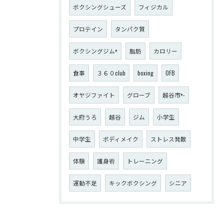
ボクシングシューズ
フィジカル
プロテイン
タンパク質
ボクシングジム+
脂肪
カロリー
食事
３６０club
boxing
OFB
オヤジファイト
グローブ
越谷市+-
大府うろ
越谷
ジム
小学生
中学生
ボディメイク
ストレス発散
体験
護身術
トレーニング
運動不足
キックボクシング
シニア