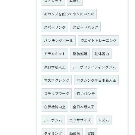
ストレッチ
柔軟性
あのクズを殴ってやりたいんだ
スパーリング
スピードバック
パンチングボール
ウエイトトレーニング
ドラムミット
脂肪燃焼
動体視力
東日本新人王
ルーポファイティングジム
マスボクシング
ボクシング全日本新人王
ステップワーク
強いパンチ
心肺機能向上
全日本新人王
ルーポジム
エクササイズ
リズム
タイミング
距離感
実践