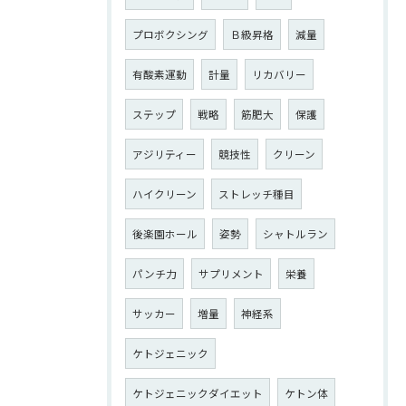
プロボクシング
Ｂ級昇格
減量
有酸素運動
計量
リカバリー
ステップ
戦略
筋肥大
保護
アジリティー
競技性
クリーン
ハイクリーン
ストレッチ種目
後楽園ホール
姿勢
シャトルラン
パンチ力
サプリメント
栄養
サッカー
増量
神経系
ケトジェニック
ケトジェニックダイエット
ケトン体