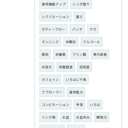
身体機能アップ
シッポ取り
レクリエーション
重さ
ボディーブロー
パンチ
ケガ
チンニング
休館日
アルコール
筋肉
栄養素
アミノ酸
骨の成長
水抜き
体重超過
認知症
カフェイン
いろはに千鳥
アブローラー
身体能力
コンビネーション
予測
いろは
リング禍
お盆
お盆休み
瞬発力