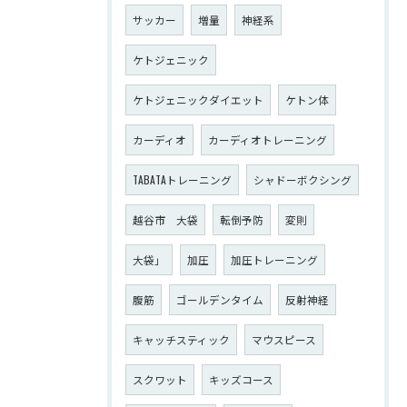
サッカー
増量
神経系
ケトジェニック
ケトジェニックダイエット
ケトン体
カーディオ
カーディオトレーニング
TABATAトレーニング
シャドーボクシング
越谷市 大袋
転倒予防
変則
大袋」
加圧
加圧トレーニング
腹筋
ゴールデンタイム
反射神経
キャッチスティック
マウスピース
スクワット
キッズコース