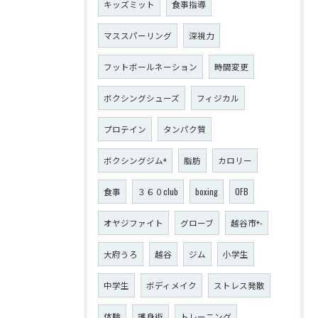
キッズミット
食事指導
マススパーリング
深視力
フットボールネーション
時間変更
ボクシングシューズ
フィジカル
プロテイン
タンパク質
ボクシングジム+
脂肪
カロリー
食事
３６０club
boxing
OFB
オヤジファイト
グローブ
越谷市+-
大府うろ
越谷
ジム
小学生
中学生
ボディメイク
ストレス発散
体験
護身術
トレーニング