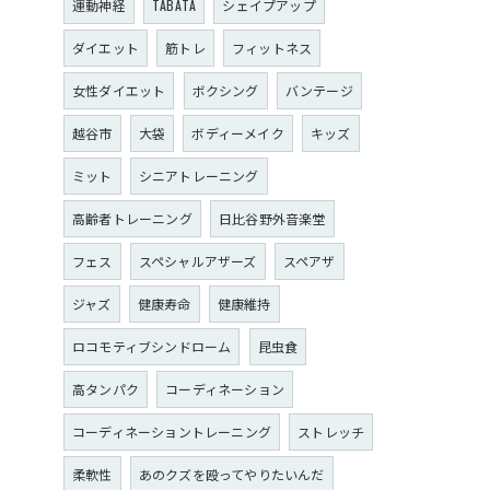
運動神経
TABATA
シェイプアップ
ダイエット
筋トレ
フィットネス
女性ダイエット
ボクシング
バンテージ
越谷市
大袋
ボディーメイク
キッズ
ミット
シニアトレーニング
高齢者トレーニング
日比谷野外音楽堂
フェス
スペシャルアザーズ
スペアザ
ジャズ
健康寿命
健康維持
ロコモティブシンドローム
昆虫食
高タンパク
コーディネーション
コーディネーショントレーニング
ストレッチ
柔軟性
あのクズを殴ってやりたいんだ