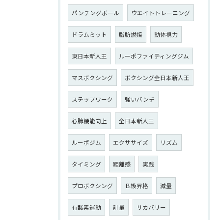
パンチングボール
ウエイトトレーニング
ドラムミット
脂肪燃焼
動体視力
東日本新人王
ルーポファイティングジム
マスボクシング
ボクシング全日本新人王
ステップワーク
強いパンチ
心肺機能向上
全日本新人王
ルーポジム
エクササイズ
リズム
タイミング
距離感
実践
プロボクシング
Ｂ級昇格
減量
有酸素運動
計量
リカバリー