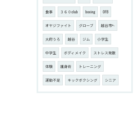
食事
３６０club
boxing
OFB
オヤジファイト
グローブ
越谷市+-
大府うろ
越谷
ジム
小学生
中学生
ボディメイク
ストレス発散
体験
護身術
トレーニング
運動不足
キックボクシング
シニア