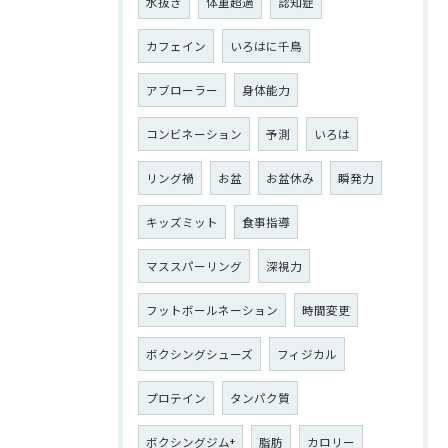
水抜き
体重超過
認知症
カフェイン
いろはに千鳥
アブローラー
身体能力
コンビネーション
予測
いろは
リング禍
お盆
お盆休み
瞬発力
キッズミット
食事指導
マススパーリング
深視力
フットボールネーション
時間変更
ボクシングシューズ
フィジカル
プロテイン
タンパク質
ボクシングジム+
脂肪
カロリー