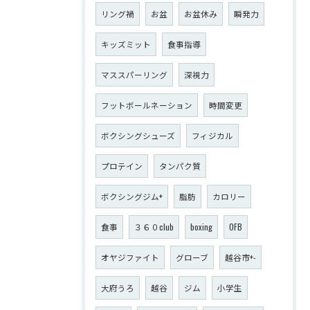
リング禍
お盆
お盆休み
瞬発力
キッズミット
食事指導
マススパーリング
深視力
フットボールネーション
時間変更
ボクシングシューズ
フィジカル
プロテイン
タンパク質
ボクシングジム+
脂肪
カロリー
食事
３６０club
boxing
OFB
オヤジファイト
グローブ
越谷市+-
大府うろ
越谷
ジム
小学生