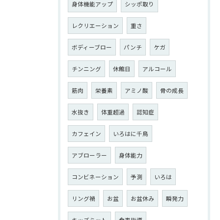
身体機能アップ
シッポ取り
レクリエーション
重さ
ボディーブロー
パンチ
ケガ
チンニング
休館日
アルコール
筋肉
栄養素
アミノ酸
骨の成長
水抜き
体重超過
認知症
カフェイン
いろはに千鳥
アブローラー
身体能力
コンビネーション
予測
いろは
リング禍
お盆
お盆休み
瞬発力
キッズミット
食事指導