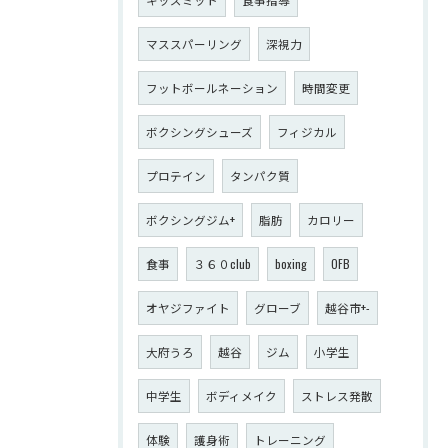
マススパーリング
深視力
フットボールネーション
時間変更
ボクシングシューズ
フィジカル
プロテイン
タンパク質
ボクシングジム+
脂肪
カロリー
食事
３６０club
boxing
OFB
オヤジファイト
グローブ
越谷市+-
大府うろ
越谷
ジム
小学生
中学生
ボディメイク
ストレス発散
体験
護身術
トレーニング