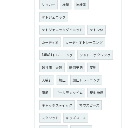
サッカー
増量
神経系
ケトジェニック
ケトジェニックダイエット
ケトン体
カーディオ
カーディオトレーニング
TABATAトレーニング
シャドーボクシング
越谷市 大袋
転倒予防
変則
大袋」
加圧
加圧トレーニング
腹筋
ゴールデンタイム
反射神経
キャッチスティック
マウスピース
スクワット
キッズコース