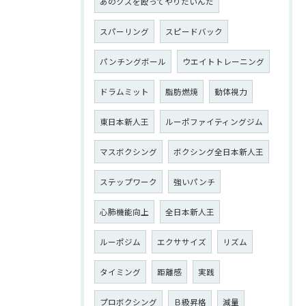
あのクズを殴ってやりたいんだ
スパーリング
スピードバック
パンチングボール
ウエイトトレーニング
ドラムミット
脂肪燃焼
動体視力
東日本新人王
ルーポファイティングジム
マスボクシング
ボクシング全日本新人王
ステップワーク
強いパンチ
心肺機能向上
全日本新人王
ルーポジム
エクササイズ
リズム
タイミング
距離感
実践
プロボクシング
Ｂ級昇格
減量