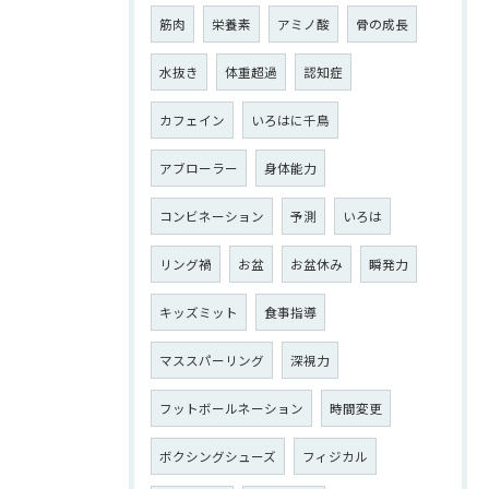
筋肉
栄養素
アミノ酸
骨の成長
水抜き
体重超過
認知症
カフェイン
いろはに千鳥
アブローラー
身体能力
コンビネーション
予測
いろは
リング禍
お盆
お盆休み
瞬発力
キッズミット
食事指導
マススパーリング
深視力
フットボールネーション
時間変更
ボクシングシューズ
フィジカル