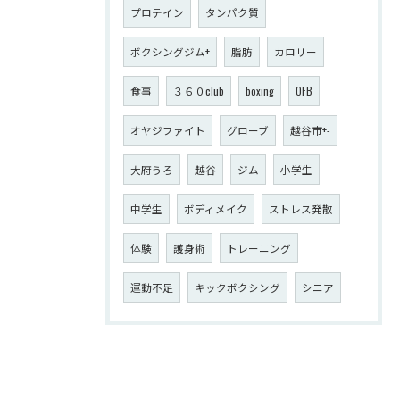
プロテイン
タンパク質
ボクシングジム+
脂肪
カロリー
食事
３６０club
boxing
OFB
オヤジファイト
グローブ
越谷市+-
大府うろ
越谷
ジム
小学生
中学生
ボディメイク
ストレス発散
体験
護身術
トレーニング
運動不足
キックボクシング
シニア