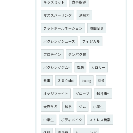
キッズミット
食事指導
マススパーリング
深視力
フットボールネーション
時間変更
ボクシングシューズ
フィジカル
プロテイン
タンパク質
ボクシングジム+
脂肪
カロリー
食事
３６０club
boxing
OFB
オヤジファイト
グローブ
越谷市+-
大府うろ
越谷
ジム
小学生
中学生
ボディメイク
ストレス発散
体験
護身術
トレーニング