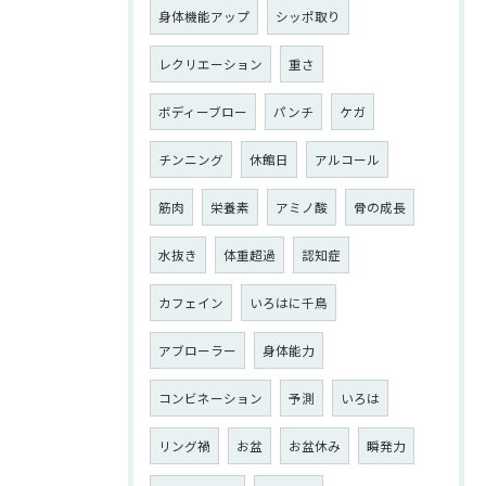
身体機能アップ
シッポ取り
レクリエーション
重さ
ボディーブロー
パンチ
ケガ
チンニング
休館日
アルコール
筋肉
栄養素
アミノ酸
骨の成長
水抜き
体重超過
認知症
カフェイン
いろはに千鳥
アブローラー
身体能力
コンビネーション
予測
いろは
リング禍
お盆
お盆休み
瞬発力