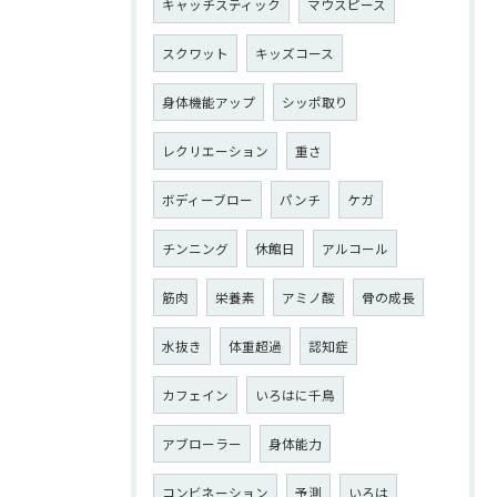
キャッチスティック
マウスピース
スクワット
キッズコース
身体機能アップ
シッポ取り
レクリエーション
重さ
ボディーブロー
パンチ
ケガ
チンニング
休館日
アルコール
筋肉
栄養素
アミノ酸
骨の成長
水抜き
体重超過
認知症
カフェイン
いろはに千鳥
アブローラー
身体能力
コンビネーション
予測
いろは