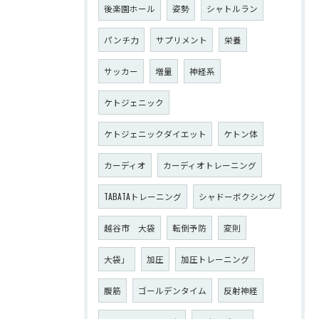
後楽園ホール
姿勢
シャトルラン
パンチ力
サプリメント
栄養
サッカー
増量
神経系
ケトジェニック
ケトジェニックダイエット
ケトン体
カーディオ
カーディオトレーニング
TABATAトレーニング
シャドーボクシング
越谷市 大袋
転倒予防
変則
大袋」
加圧
加圧トレーニング
腹筋
ゴールデンタイム
反射神経