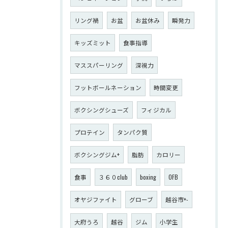
リング禍
お盆
お盆休み
瞬発力
キッズミット
食事指導
マススパーリング
深視力
フットボールネーション
時間変更
ボクシングシューズ
フィジカル
プロテイン
タンパク質
ボクシングジム+
脂肪
カロリー
食事
３６０club
boxing
OFB
オヤジファイト
グローブ
越谷市+-
大府うろ
越谷
ジム
小学生