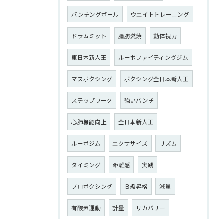
パンチングボール
ウエイトトレーニング
ドラムミット
脂肪燃焼
動体視力
東日本新人王
ルーポファイティングジム
マスボクシング
ボクシング全日本新人王
ステップワーク
強いパンチ
心肺機能向上
全日本新人王
ルーポジム
エクササイズ
リズム
タイミング
距離感
実践
プロボクシング
Ｂ級昇格
減量
有酸素運動
計量
リカバリー