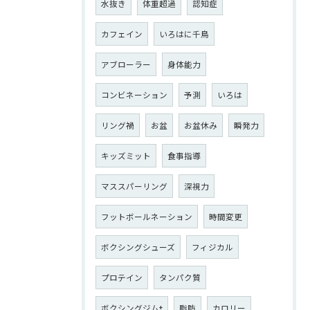
水抜き
体重超過
認知症
カフェイン
いろはに千鳥
アブローラー
身体能力
コンビネーション
予測
いろは
リング禍
お盆
お盆休み
瞬発力
キッズミット
食事指導
マススパーリング
深視力
フットボールネーション
時間変更
ボクシングシューズ
フィジカル
プロテイン
タンパク質
ボクシングジム+
脂肪
カロリー