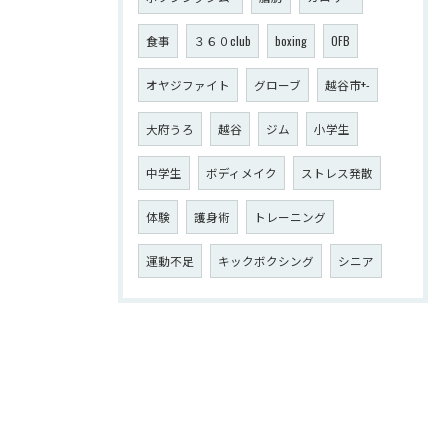
食事
３６０club
boxing
OFB
オヤジファイト
グローブ
越谷市+-
大府うろ
越谷
ジム
小学生
中学生
ボディメイク
ストレス発散
体験
護身術
トレーニング
運動不足
キックボクシング
シニア