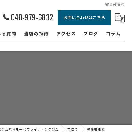
微量栄養素
048-979-6832
お問い合わせはこちら
ある質問
当店の特徴
アクセス
ブログ
コラム
ボクシング
ジュニア
ダイエット
フィットネス
女性
のジムならルーポファイティングジム
ブログ
微量栄養素