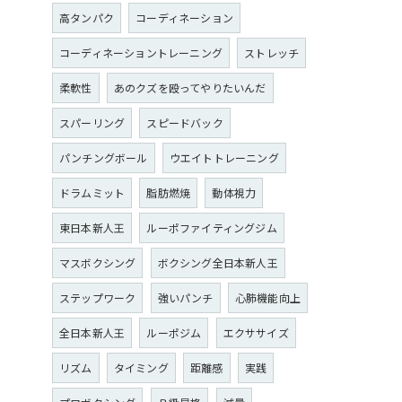
高タンパク
コーディネーション
コーディネーショントレーニング
ストレッチ
柔軟性
あのクズを殴ってやりたいんだ
スパーリング
スピードバック
パンチングボール
ウエイトトレーニング
ドラムミット
脂肪燃焼
動体視力
東日本新人王
ルーポファイティングジム
マスボクシング
ボクシング全日本新人王
ステップワーク
強いパンチ
心肺機能向上
全日本新人王
ルーポジム
エクササイズ
リズム
タイミング
距離感
実践