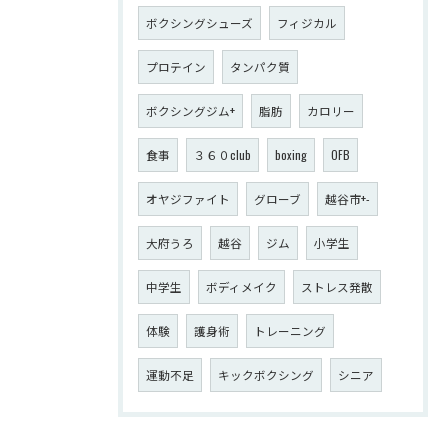
ボクシングシューズ
フィジカル
プロテイン
タンパク質
ボクシングジム+
脂肪
カロリー
食事
３６０club
boxing
OFB
オヤジファイト
グローブ
越谷市+-
大府うろ
越谷
ジム
小学生
中学生
ボディメイク
ストレス発散
体験
護身術
トレーニング
運動不足
キックボクシング
シニア