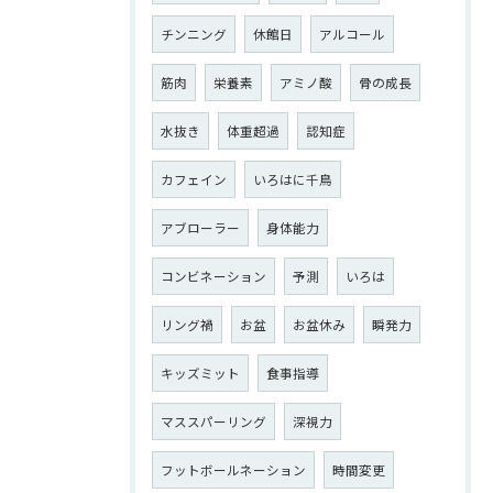
チンニング
休館日
アルコール
筋肉
栄養素
アミノ酸
骨の成長
水抜き
体重超過
認知症
カフェイン
いろはに千鳥
アブローラー
身体能力
コンビネーション
予測
いろは
リング禍
お盆
お盆休み
瞬発力
キッズミット
食事指導
マススパーリング
深視力
フットボールネーション
時間変更