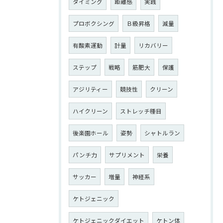
タイミング
距離感
実践
プロボクシング
Ｂ級昇格
減量
有酸素運動
計量
リカバリー
ステップ
戦略
筋肥大
保護
アジリティー
競技性
クリーン
ハイクリーン
ストレッチ種目
後楽園ホール
姿勢
シャトルラン
パンチ力
サプリメント
栄養
サッカー
増量
神経系
ケトジェニック
ケトジェニックダイエット
ケトン体