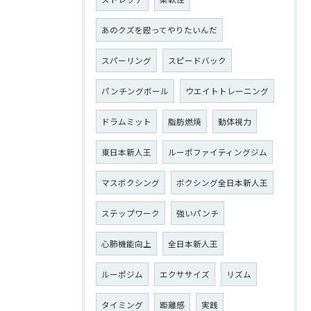
あのクズを殴ってやりたいんだ
スパーリング
スピードバック
パンチングボール
ウエイトトレーニング
ドラムミット
脂肪燃焼
動体視力
東日本新人王
ルーポファイティングジム
マスボクシング
ボクシング全日本新人王
ステップワーク
強いパンチ
心肺機能向上
全日本新人王
ルーポジム
エクササイズ
リズム
タイミング
距離感
実践