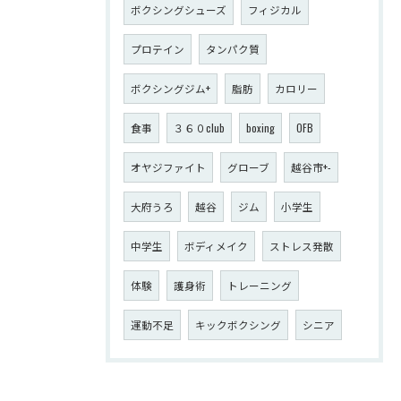
ボクシングシューズ
フィジカル
プロテイン
タンパク質
ボクシングジム+
脂肪
カロリー
食事
３６０club
boxing
OFB
オヤジファイト
グローブ
越谷市+-
大府うろ
越谷
ジム
小学生
中学生
ボディメイク
ストレス発散
体験
護身術
トレーニング
運動不足
キックボクシング
シニア