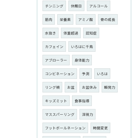
チンニング
休館日
アルコール
筋肉
栄養素
アミノ酸
骨の成長
水抜き
体重超過
認知症
カフェイン
いろはに千鳥
アブローラー
身体能力
コンビネーション
予測
いろは
リング禍
お盆
お盆休み
瞬発力
キッズミット
食事指導
マススパーリング
深視力
フットボールネーション
時間変更