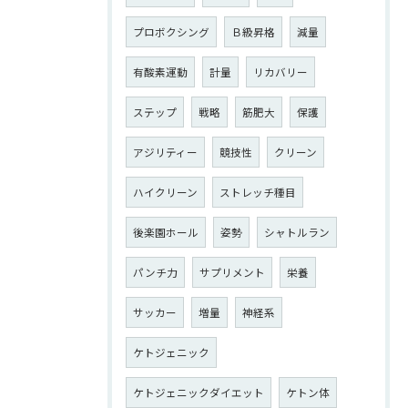
プロボクシング
Ｂ級昇格
減量
有酸素運動
計量
リカバリー
ステップ
戦略
筋肥大
保護
アジリティー
競技性
クリーン
ハイクリーン
ストレッチ種目
後楽園ホール
姿勢
シャトルラン
パンチ力
サプリメント
栄養
サッカー
増量
神経系
ケトジェニック
ケトジェニックダイエット
ケトン体