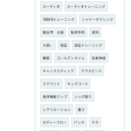
カーディオ
カーディオトレーニング
TABATAトレーニング
シャドーボクシング
越谷市 大袋
転倒予防
変則
大袋」
加圧
加圧トレーニング
腹筋
ゴールデンタイム
反射神経
キャッチスティック
マウスピース
スクワット
キッズコース
身体機能アップ
シッポ取り
レクリエーション
重さ
ボディーブロー
パンチ
ケガ