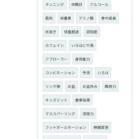
チンニング
休館日
アルコール
筋肉
栄養素
アミノ酸
骨の成長
水抜き
体重超過
認知症
カフェイン
いろはに千鳥
アブローラー
身体能力
コンビネーション
予測
いろは
リング禍
お盆
お盆休み
瞬発力
キッズミット
食事指導
マススパーリング
深視力
フットボールネーション
時間変更