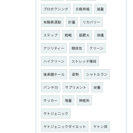
プロボクシング
Ｂ級昇格
減量
有酸素運動
計量
リカバリー
ステップ
戦略
筋肥大
保護
アジリティー
競技性
クリーン
ハイクリーン
ストレッチ種目
後楽園ホール
姿勢
シャトルラン
パンチ力
サプリメント
栄養
サッカー
増量
神経系
ケトジェニック
ケトジェニックダイエット
ケトン体