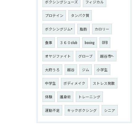
ボクシングシューズ
フィジカル
プロテイン
タンパク質
ボクシングジム+
脂肪
カロリー
食事
３６０club
boxing
OFB
オヤジファイト
グローブ
越谷市+-
大府うろ
越谷
ジム
小学生
中学生
ボディメイク
ストレス発散
体験
護身術
トレーニング
運動不足
キックボクシング
シニア