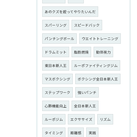
あのクズを殴ってやりたいんだ
スパーリング
スピードバック
パンチングボール
ウエイトトレーニング
ドラムミット
脂肪燃焼
動体視力
東日本新人王
ルーポファイティングジム
マスボクシング
ボクシング全日本新人王
ステップワーク
強いパンチ
心肺機能向上
全日本新人王
ルーポジム
エクササイズ
リズム
タイミング
距離感
実践