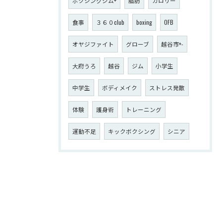
ボクシングジム+
脂肪
カロリー
食事
３６０club
boxing
OFB
オヤジファイト
グローブ
越谷市+-
大府うろ
越谷
ジム
小学生
中学生
ボディメイク
ストレス発散
体験
護身術
トレーニング
運動不足
キックボクシング
シニア