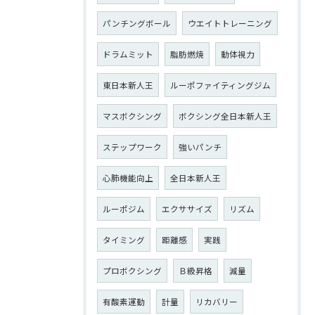
パンチングボール
ウエイトトレーニング
ドラムミット
脂肪燃焼
動体視力
東日本新人王
ルーポファイティングジム
マスボクシング
ボクシング全日本新人王
ステップワーク
強いパンチ
心肺機能向上
全日本新人王
ルーポジム
エクササイズ
リズム
タイミング
距離感
実践
プロボクシング
Ｂ級昇格
減量
有酸素運動
計量
リカバリー