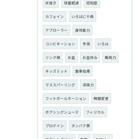
水抜き
体重超過
認知症
カフェイン
いろはに千鳥
アブローラー
身体能力
コンビネーション
予測
いろは
リング禍
お盆
お盆休み
瞬発力
キッズミット
食事指導
マススパーリング
深視力
フットボールネーション
時間変更
ボクシングシューズ
フィジカル
プロテイン
タンパク質