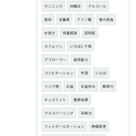
チンニング
休館日
アルコール
筋肉
栄養素
アミノ酸
骨の成長
水抜き
体重超過
認知症
カフェイン
いろはに千鳥
アブローラー
身体能力
コンビネーション
予測
いろは
リング禍
お盆
お盆休み
瞬発力
キッズミット
食事指導
マススパーリング
深視力
フットボールネーション
時間変更