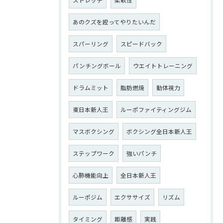
あのクズを殴ってやりたいんだ
スパーリング
スピードバック
パンチングボール
ウエイトトレーニング
ドラムミット
脂肪燃焼
動体視力
東日本新人王
ルーポファイティングジム
マスボクシング
ボクシング全日本新人王
ステップワーク
強いパンチ
心肺機能向上
全日本新人王
ルーポジム
エクササイズ
リズム
タイミング
距離感
実践