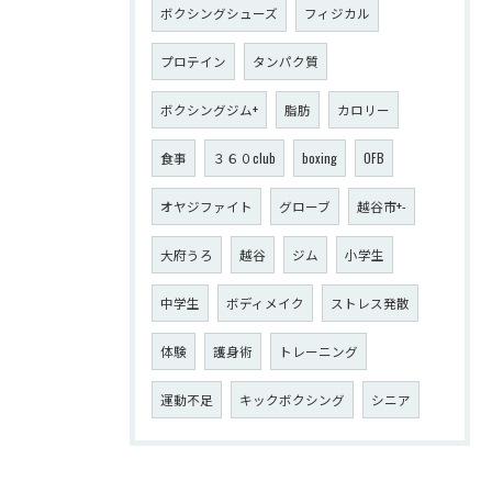
ボクシングシューズ
フィジカル
プロテイン
タンパク質
ボクシングジム+
脂肪
カロリー
食事
３６０club
boxing
OFB
オヤジファイト
グローブ
越谷市+-
大府うろ
越谷
ジム
小学生
中学生
ボディメイク
ストレス発散
体験
護身術
トレーニング
運動不足
キックボクシング
シニア