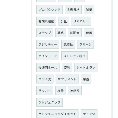
プロボクシング
Ｂ級昇格
減量
有酸素運動
計量
リカバリー
ステップ
戦略
筋肥大
保護
アジリティー
競技性
クリーン
ハイクリーン
ストレッチ種目
後楽園ホール
姿勢
シャトルラン
パンチ力
サプリメント
栄養
サッカー
増量
神経系
ケトジェニック
ケトジェニックダイエット
ケトン体