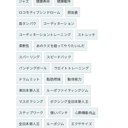
ジャズ
健康寿命
健康維持
ロコモティブシンドローム
昆虫食
高タンパク
コーディネーション
コーディネーショントレーニング
ストレッチ
柔軟性
あのクズを殴ってやりたいんだ
スパーリング
スピードバック
パンチングボール
ウエイトトレーニング
ドラムミット
脂肪燃焼
動体視力
東日本新人王
ルーポファイティングジム
マスボクシング
ボクシング全日本新人王
ステップワーク
強いパンチ
心肺機能向上
全日本新人王
ルーポジム
エクササイズ