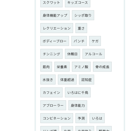
スクワット
キッズコース
身体機能アップ
シッポ取り
レクリエーション
重さ
ボディーブロー
パンチ
ケガ
チンニング
休館日
アルコール
筋肉
栄養素
アミノ酸
骨の成長
水抜き
体重超過
認知症
カフェイン
いろはに千鳥
アブローラー
身体能力
コンビネーション
予測
いろは
リング禍
お盆
お盆休み
瞬発力