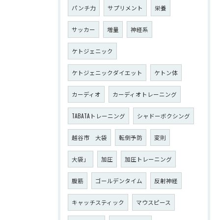
パンチ力
サプリメント
栄養
サッカー
増量
神経系
ケトジェニック
ケトジェニックダイエット
ケトン体
カーディオ
カーディオトレーニング
TABATAトレーニング
シャドーボクシング
越谷市 大袋
転倒予防
変則
大袋」
加圧
加圧トレーニング
腹筋
ゴールデンタイム
反射神経
キャッチスティック
マウスピース