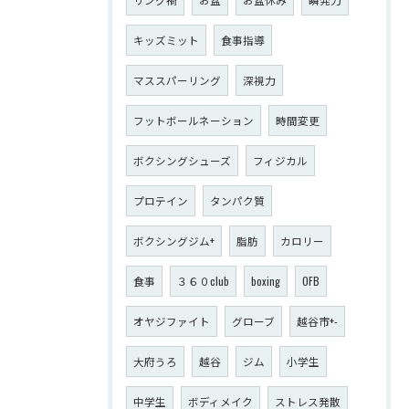
キッズミット
食事指導
マススパーリング
深視力
フットボールネーション
時間変更
ボクシングシューズ
フィジカル
プロテイン
タンパク質
ボクシングジム+
脂肪
カロリー
食事
３６０club
boxing
OFB
オヤジファイト
グローブ
越谷市+-
大府うろ
越谷
ジム
小学生
中学生
ボディメイク
ストレス発散