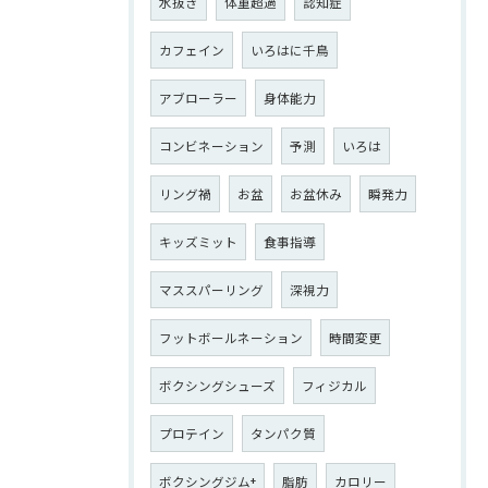
水抜き
体重超過
認知症
カフェイン
いろはに千鳥
アブローラー
身体能力
コンビネーション
予測
いろは
リング禍
お盆
お盆休み
瞬発力
キッズミット
食事指導
マススパーリング
深視力
フットボールネーション
時間変更
ボクシングシューズ
フィジカル
プロテイン
タンパク質
ボクシングジム+
脂肪
カロリー