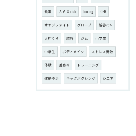
食事
３６０club
boxing
OFB
オヤジファイト
グローブ
越谷市+-
大府うろ
越谷
ジム
小学生
中学生
ボディメイク
ストレス発散
体験
護身術
トレーニング
運動不足
キックボクシング
シニア