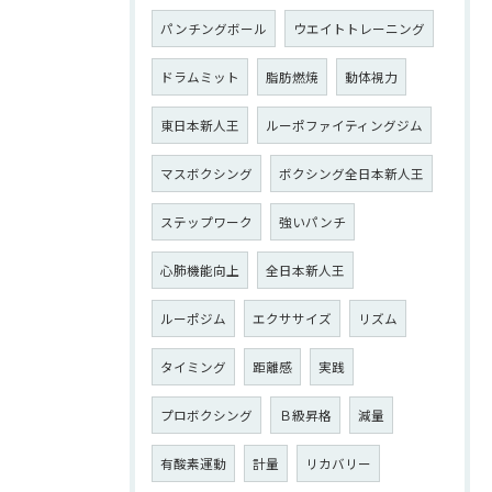
パンチングボール
ウエイトトレーニング
ドラムミット
脂肪燃焼
動体視力
東日本新人王
ルーポファイティングジム
マスボクシング
ボクシング全日本新人王
ステップワーク
強いパンチ
心肺機能向上
全日本新人王
ルーポジム
エクササイズ
リズム
タイミング
距離感
実践
プロボクシング
Ｂ級昇格
減量
有酸素運動
計量
リカバリー